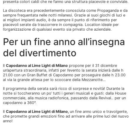
presenta colori caldi che ne fanno una struttura piacevole e conviviale.
La discoteca era precedentemente conosciuta come Propaganda e da
sempre frequentata nelle notti milanesi. Grazie ai suoi giochi di luci e
ai migliori impianti audio, è da sempre il punto di riferimento per
piacevoli serate da trascorrere in compagnia. Location ideale per
l’organizzazione di qualsiasi evento sia privato che aziendale.
Per un fine anno all’insegna
del divertimento
Il
Capodanno al Lime Light di Milano
propone per il 31 dicembre
un’apertura straordinaria, infatti per l’evento la serata inizierà dalle h
21.00 con un Gran Buffet di Capodanno per proseguire dalle h 23.00
al via la grande attesa per lo scoccare della Mezzanotte…
Il programma della serata sarà ricco di sorprese e novità! Durante la
notte si toccheranno un po’ tutti i generi musicali e gusti: dalla House
commerciale, alla musica radiofonica, passando dalla Revival.. per un
capodanno a 360°.
Il
Capodanno al Lime Light di Milano,
un fine anno unico e travolgente,
che promette grandi emozioni fino ad arrivare alle prime luci del nuovo
anno!